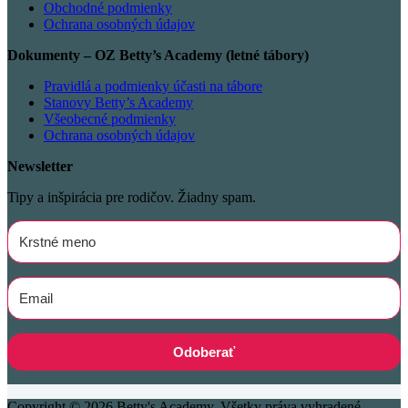
Obchodné podmienky
Ochrana osobných údajov
Dokumenty – OZ Betty’s Academy (letné tábory)
Pravidlá a podmienky účasti na tábore
Stanovy Betty’s Academy
Všeobecné podmienky
Ochrana osobných údajov
Newsletter
Tipy a inšpirácia pre rodičov. Žiadny spam.
Odoberať
Copyright © 2026 Betty's Academy. Všetky práva vyhradené.