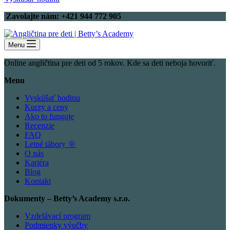
Zavolajte nám: +421 944 772 905
Menu
Online angličtina pre deti od 5 rokov. Kde sa deti neboja hovoriť.
Menu
Vyskúšať hodinu
Kurzy a ceny
Ako to funguje
Recenzie
FAQ
Letné tábory 🌞
O nás
Kariéra
Blog
Kontakt
Dokumenty – Betty’s Academy s.r.o.
Vzdelávací program
Podmienky výučby