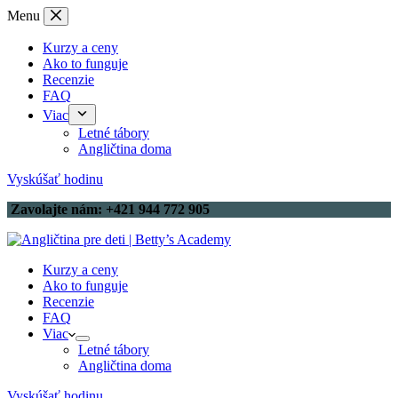
Skip
Menu
to
content
Kurzy a ceny
Ako to funguje
Recenzie
FAQ
Viac
Letné tábory
Angličtina doma
Vyskúšať hodinu
Zavolajte nám: +421 944 772 905
Kurzy a ceny
Ako to funguje
Recenzie
FAQ
Viac
Letné tábory
Angličtina doma
Vyskúšať hodinu